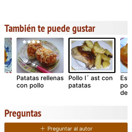
También te puede gustar
Patatas rellenas
Pollo l´ ast con
Est
on
con pollo
patatas
pol
de 
Preguntas
Preguntar al autor