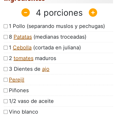
4
1 Pollo (separando muslos y pechugas)
8
Patatas
(medianas troceadas)
1
Cebolla
(cortada en juliana)
2
tomates
maduros
3 Dientes de
ajo
Perejil
Piñones
1/2 vaso de aceite
Vino blanco