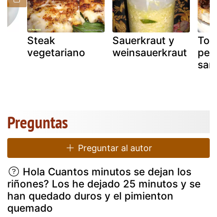
Steak
Sauerkraut y
Tos
on
vegetariano
weinsauerkraut
per
sard
Preguntas
Preguntar al autor
Hola Cuantos minutos se dejan los
riñones? Los he dejado 25 minutos y se
han quedado duros y el pimienton
quemado