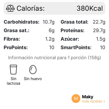
Calorías:
380Kcal
Carbohidratos:
10.7g
Grasa total:
22.7g
Grasa sat.:
6g
Proteínas:
29.7g
Fibras:
1.2g
Azúcar:
1.5g
ProPoints:
10
SmartPoints:
10
Información nutricional para 1 porción (158g)
Sin
Sin huevo
lactosa
Maky
M