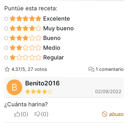
Puntúe esta receta:
Excelente
Muy bueno
Bueno
Medio
Regular
4.37/5, 27 votos
1 comentario
Benito2016
B
02/09/2022
¿Cuánta harina?
I apreciate
I do not appreciate
abuso