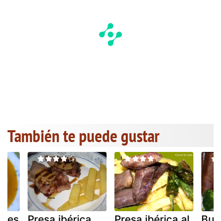
También te puede gustar
ples
Presa ibérica
Presa ibérica al
Buti