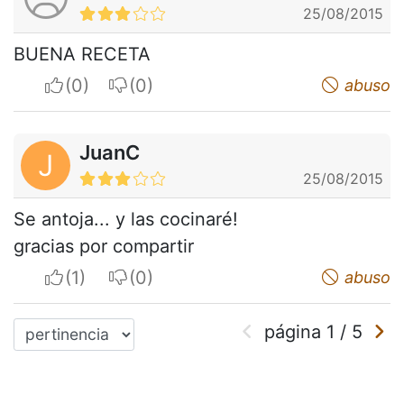
25/08/2015
BUENA RECETA
I apreciate
I do not appreciate
abuso
JuanC
J
25/08/2015
Se antoja... y las cocinaré!
gracias por compartir
I apreciate
I do not appreciate
abuso
página
1
/
5