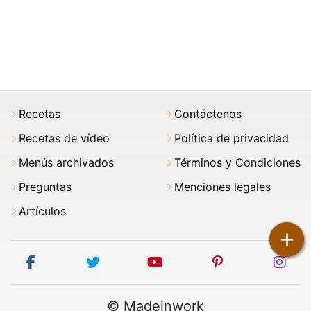
Recetas
Contáctenos
Recetas de vídeo
Política de privacidad
Menús archivados
Términos y Condiciones
Preguntas
Menciones legales
Artículos
+
facebook
twitter
youtube
pinterest
ins
© Madeinwork