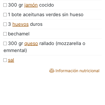
300 gr
jamón
cocido
1 bote aceitunas verdes sin hueso
3
huevos
duros
bechamel
300 gr
queso
rallado (mozzarella o
emmental)
sal
Información nutricional