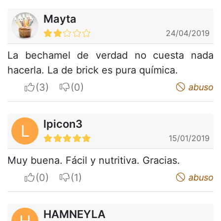
Mayta
24/04/2019
La bechamel de verdad no cuesta nada
hacerla. La de brick es pura química.
I apreciate
I do not appreciate
abuso
lpicon3
L
15/01/2019
Muy buena. Fácil y nutritiva. Gracias.
I apreciate
I do not appreciate
abuso
HAMNEYLA