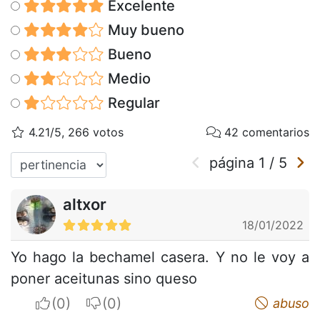
Excelente
Muy bueno
Bueno
Medio
Regular
4.21/5, 266 votos
42 comentarios
página
1
/
5
altxor
18/01/2022
Yo hago la bechamel casera. Y no le voy a
poner aceitunas sino queso
I apreciate
I do not appreciate
abuso