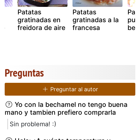
Patatas
Patatas
Pat
gratinadas en
gratinadas a la
pue
de
freidora de aire
francesa
bec
Preguntas
Preguntar al autor
Yo con la bechamel no tengo buena
mano y tambien prefiero comprarla
Sin problema! :)