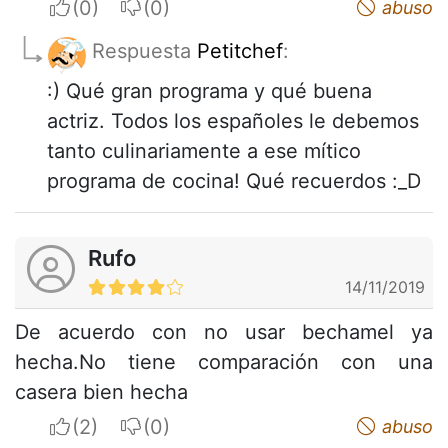
I apreciate
I do not appreciate
abuso
Respuesta
Petitchef
:
:) Qué gran programa y qué buena
actriz. Todos los españoles le debemos
tanto culinariamente a ese mítico
programa de cocina! Qué recuerdos :_D
Rufo
14/11/2019
De acuerdo con no usar bechamel ya
hecha.No tiene comparación con una
casera bien hecha
I apreciate
I do not appreciate
abuso