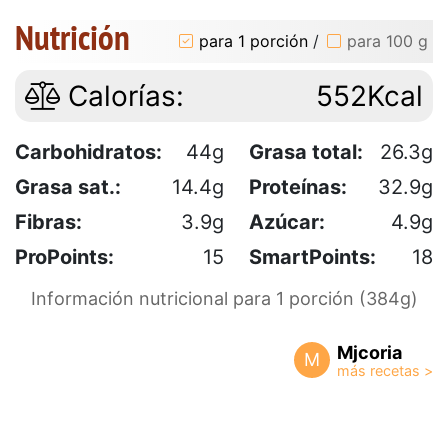
Nutrición
para 1 porción
/
para 100 g
Calorías:
552Kcal
Carbohidratos:
44g
Grasa total:
26.3g
Grasa sat.:
14.4g
Proteínas:
32.9g
Fibras:
3.9g
Azúcar:
4.9g
ProPoints:
15
SmartPoints:
18
Información nutricional para 1 porción (384g)
Mjcoria
M