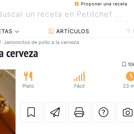
Proponer una receta
ETAS
ARTÍCULOS
Jamoncitos de pollo a la cerveza
a cerveza
Plato
Fácil
23 m
Enviar esta rec
Imprimir e
Pregu
P