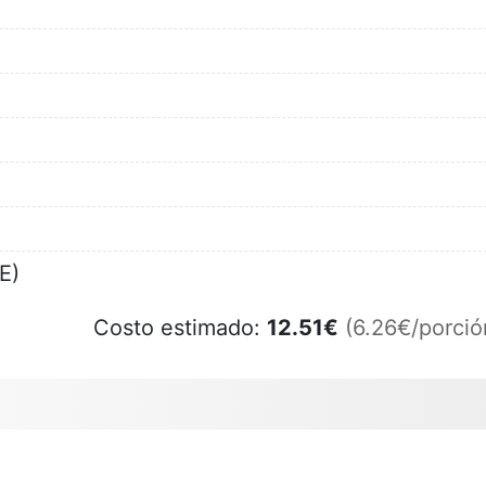
E)
Costo estimado:
12.51
€
(6.26€/porció