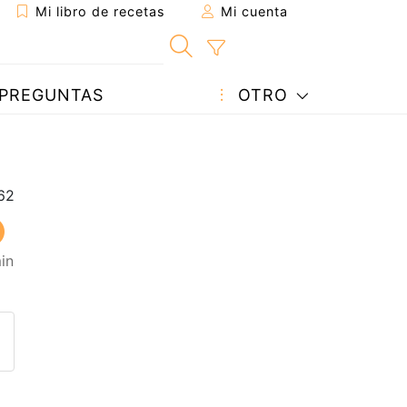
Mi libro de recetas
Mi cuenta
PREGUNTAS
OTRO
in
eta a un amigo
sta página
ntar al autor
ublicar la foto de esta receta