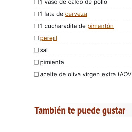
1 vaso de caldo de pollo
1 lata de
cerveza
1 cucharadita de
pimentón
perejil
sal
pimienta
aceite de oliva virgen extra (AOV
También te puede gustar