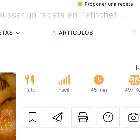
Proponer una receta
ETAS
ARTÍCULOS
Plato
Fácil
45 min
497 Kc
Enviar esta rec
Imprimir e
Pregu
P