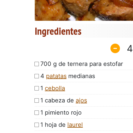
Ingredientes
4
700 g de ternera para estofar
4
patatas
medianas
1
cebolla
1 cabeza de
ajos
1 pimiento rojo
1 hoja de
laurel