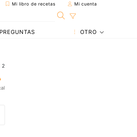
Mi libro de recetas
Mi cuenta
PREGUNTAS
OTRO
al
eta a un amigo
sta página
ntar al autor
ublicar la foto de esta receta