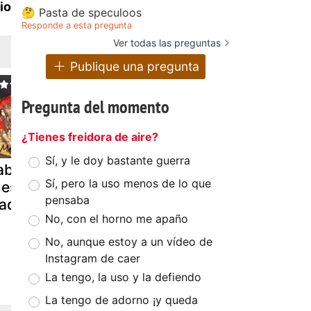
io
🤔 Pasta de speculoos
Responde a esta pregunta
Ver todas las preguntas
Publique una pregunta
Pregunta del momento
¿Tienes freidora de aire?
Sí, y le doy bastante guerra
brito guisado
Cuello de
Tacos de po
Sí, pero la uso menos de lo que
 estilo de mi
ternasco
guisado
pensaba
adre
guisado
(thermomix
No, con el horno me apaño
patatas al
romero (mi
No, aunque estoy a un vídeo de
Instagram de caer
La tengo, la uso y la defiendo
La tengo de adorno ¡y queda