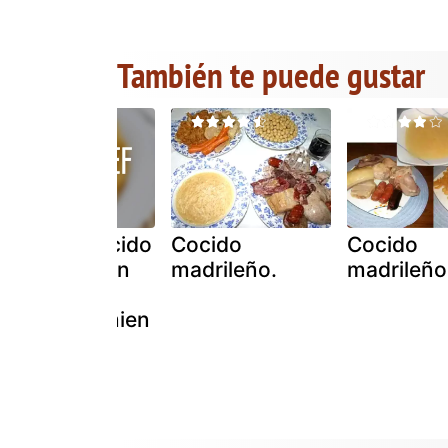
También te puede gustar
Sopa de cocido
Cocido
Cocido
madrileño sin
madrileño.
madrileño
grasa, y
acompañamien
tos thx