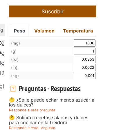
Suscribir
 g
Peso
Volumen
Temperatura
2g
(mg)
(g)
0g
(oz)
1g
(lb)
12
(kg)
g)
Preguntas - Respuestas
🤔 ¿Se le puede echar menos azúcar a
los dulces?
Responde a esta pregunta
🤔 Solicito recetas saladas y dulces
para cocinar en la freidora
Responde a esta pregunta