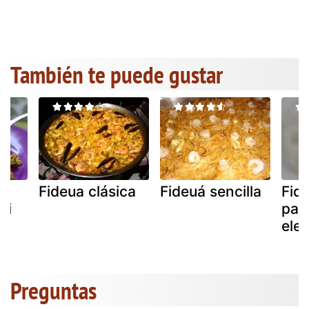
También te puede gustar
Fideua clásica
Fideuá sencilla
Fid
mi
pael
elec
Preguntas