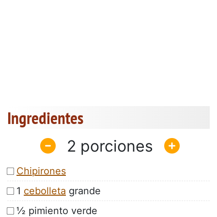
Ingredientes
2
Chipirones
1
cebolleta
grande
½ pimiento verde