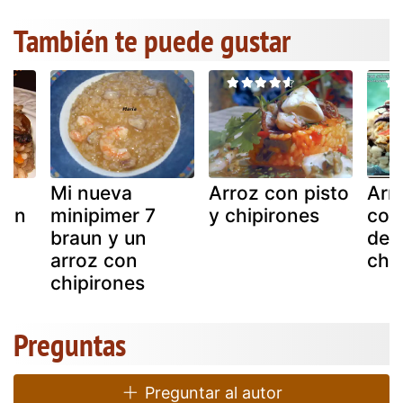
También te puede gustar
Mi nueva
Arroz con pisto
Arr
con
minipimer 7
y chipirones
con
braun y un
de l
arroz con
chi
chipirones
Preguntas
Preguntar al autor