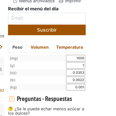
Menús archivados
Imprimir
Recibir el menú del día
Suscribir
os
Peso
Volumen
Temperatura
(mg)
(g)
5
(oz)
(lb)
(kg)
so
Preguntas - Respuestas
🤔 ¿Se le puede echar menos azúcar a
los dulces?