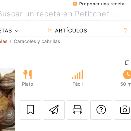
Proponer una receta
ETAS
ARTÍCULOS
oles
Caracoles y cabrillas
Plato
Fácil
50 m
Enviar esta rec
Imprimir e
Pregu
P