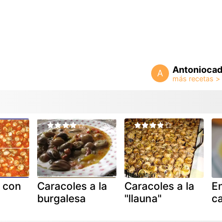
Antoniocad
A
 con
Caracoles a la
Caracoles a la
E
burgalesa
"llauna"
ca