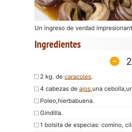
Un ingreso de verdad impresionan
Ingredientes
2
2 kg. de
caracoles
.
4 cabezas de
ajos
,una cebolla,u
Poleo,hierbabuena.
Gindilla.
1 bolsita de especias: comino, ci