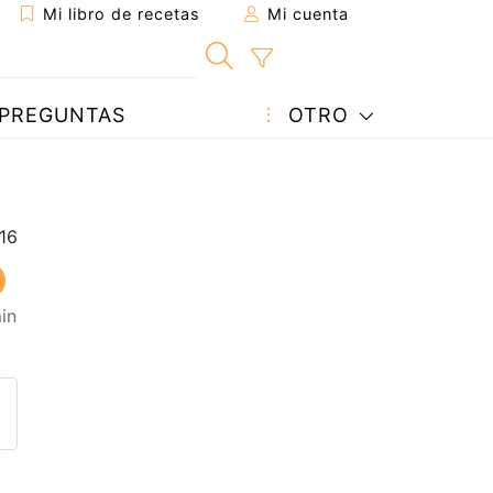
Mi libro de recetas
Mi cuenta
PREGUNTAS
OTRO
in
eta a un amigo
sta página
ntar al autor
ublicar la foto de esta receta