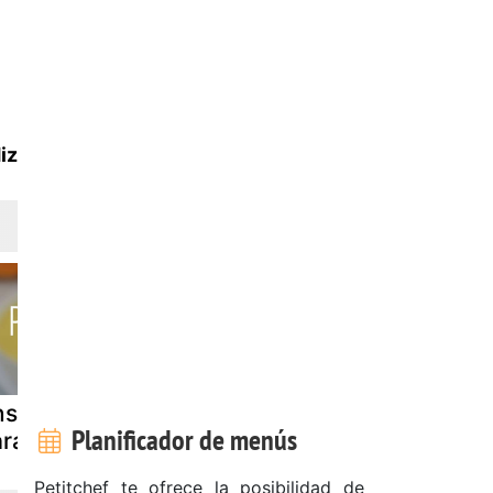
iz
nsalada de
Caracoles en
Caracoles 
Planificador de menús
racol
salsa
salsa
Petitchef te ofrece la posibilidad de