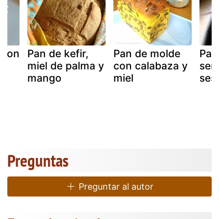
 con
Pan de kefir,
Pan de molde
Pan
miel de palma y
con calabaza y
sem
mango
miel
ses
Preguntas
Preguntar al autor