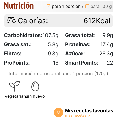
Nutrición
para 1 porción
/
para 100 g
Calorías:
612Kcal
Carbohidratos:
107.5g
Grasa total:
9.9g
Grasa sat.:
5.8g
Proteínas:
17.4g
Fibras:
9.3g
Azúcar:
26.3g
ProPoints:
16
SmartPoints:
22
Información nutricional para 1 porción (170g)
Vegetariano
Sin huevo
Mis recetas favoritas
M