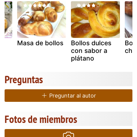
os
Masa de bollos
Bollos dulces
Bol
con sabor a
cho
plátano
Preguntas
Preguntar al autor
Fotos de miembros