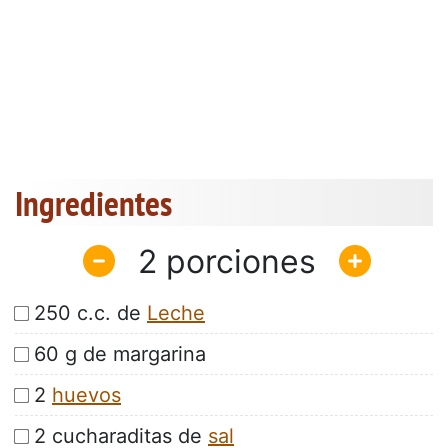
Ingredientes
2
250 c.c. de
Leche
60 g de margarina
2
huevos
2 cucharaditas de
sal