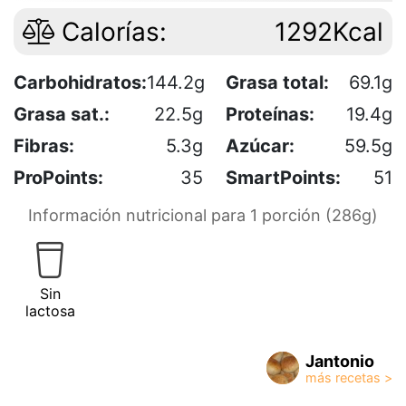
Calorías:
1292Kcal
Carbohidratos:
144.2g
Grasa total:
69.1g
Grasa sat.:
22.5g
Proteínas:
19.4g
Fibras:
5.3g
Azúcar:
59.5g
ProPoints:
35
SmartPoints:
51
Información nutricional para 1 porción (286g)
Sin
lactosa
Jantonio