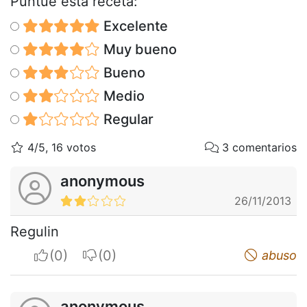
Puntúe esta receta:
Excelente
Muy bueno
Bueno
Medio
Regular
4/5, 16 votos
3 comentarios
anonymous
26/11/2013
Regulin
I apreciate
I do not appreciate
abuso
anonymous