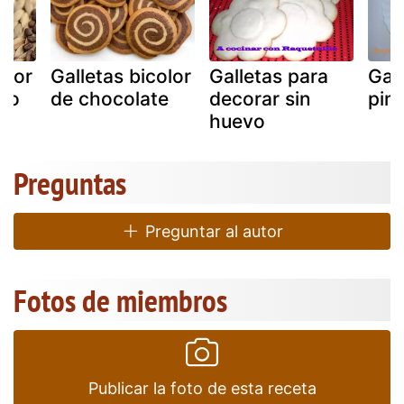
olor
Galletas bicolor
Galletas para
Gal
llo
de chocolate
decorar sin
pin
huevo
Preguntas
Preguntar al autor
Fotos de miembros
Publicar la foto de esta receta