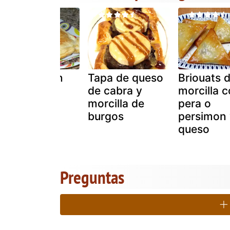
Hojaldre con
Tapa de queso
Briouats 
morcilla y
de cabra y
morcilla 
queso azul
morcilla de
pera o
burgos
persimon 
queso
Preguntas