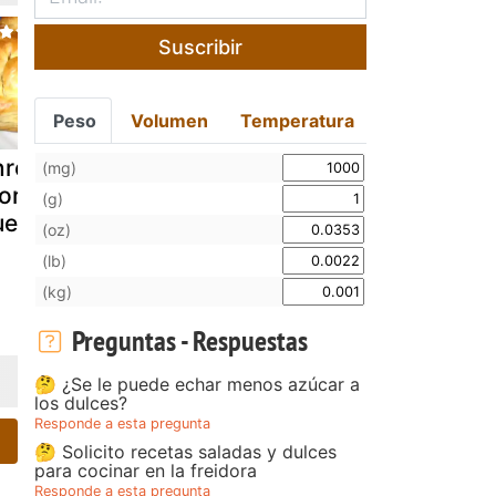
Suscribir
Peso
Volumen
Temperatura
nrejado de
Montado de
Pincho de
(mg)
rcilla y
morcilla de
morcilla de
(g)
ueso
burgos con
burgos con
(oz)
setas de cardo
queso de c
(lb)
y queso azul
y patata co
(kg)
Preguntas - Respuestas
🤔 ¿Se le puede echar menos azúcar a
los dulces?
Responde a esta pregunta
🤔 Solicito recetas saladas y dulces
para cocinar en la freidora
Responde a esta pregunta