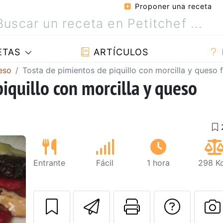
Proponer una receta
ETAS
ARTÍCULOS
eso
Tosta de pimientos de piquillo con morcilla y queso 
iquillo con morcilla y queso
Entrante
Fácil
1 hora
298 Kc
Enviar esta rec
Imprimir e
Pregu
Siguiente