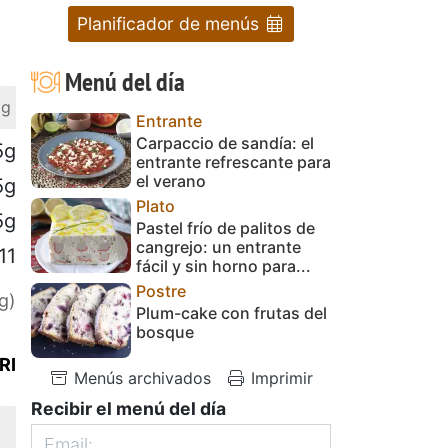
Planificador de menús
Menú del día
 g
Entrante
Carpaccio de sandía: el
5g
entrante refrescante para
el verano
5g
Plato
5g
Pastel frío de palitos de
cangrejo: un entrante
11
fácil y sin horno para...
Postre
g)
Plum-cake con frutas del
bosque
RI
Menús archivados
Imprimir
Recibir el menú del día