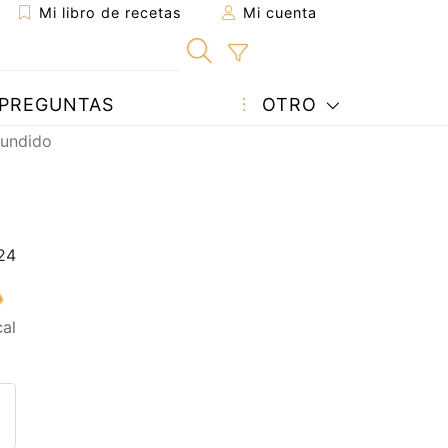
Mi libro de recetas
Mi cuenta
PREGUNTAS
OTRO
fundido
al
eta a un amigo
sta página
ntar al autor