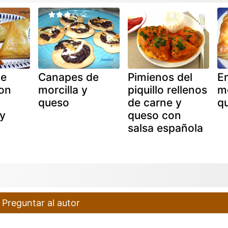
de
Canapes de
Pimienos del
E
con
morcilla y
piquillo rellenos
mo
queso
de carne y
q
y
queso con
salsa española
Preguntar al autor