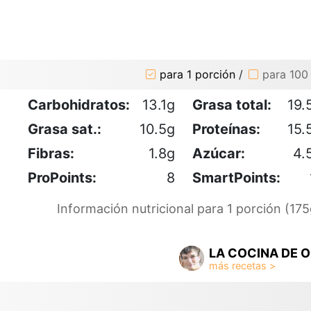
para 1 porción
/
para 100
Carbohidratos:
13.1g
Grasa total:
19.
Grasa sat.:
10.5g
Proteínas:
15.
Fibras:
1.8g
Azúcar:
4.
ProPoints:
8
SmartPoints:
Información nutricional para 1 porción (175
LA COCINA DE O