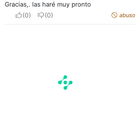
Gracias,. las haré muy pronto
I apreciate
I do not appreciate
abuso