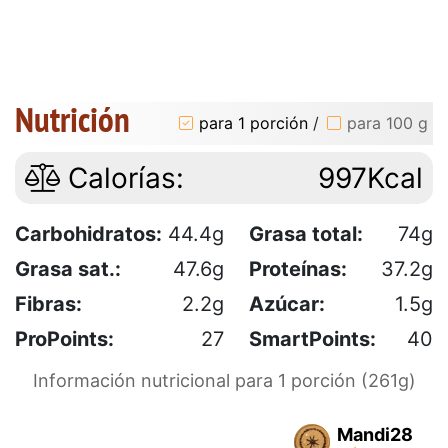
Nutrición
para 1 porción
/
para 100 g
Calorías:
997Kcal
Carbohidratos:
44.4g
Grasa total:
74g
Grasa sat.:
47.6g
Proteínas:
37.2g
Fibras:
2.2g
Azúcar:
1.5g
ProPoints:
27
SmartPoints:
40
Información nutricional para 1 porción (261g)
Mandi28