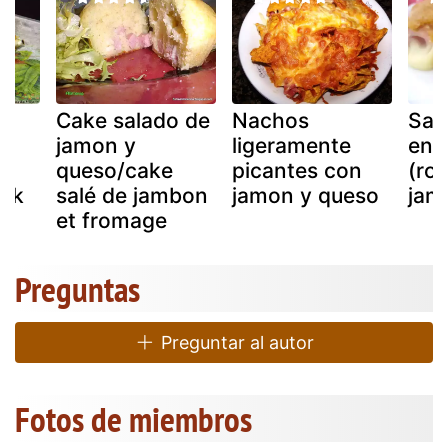
Cake salado de
Nachos
San
jamon y
ligeramente
enr
da
queso/cake
picantes con
(rol
ork
salé de jambon
jamon y queso
jam
et fromage
Preguntas
Preguntar al autor
Fotos de miembros