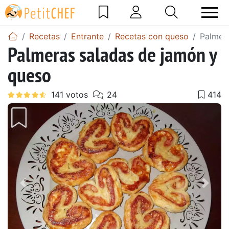
Recetas
Entrante
Recetas con queso
Palmer
Palmeras saladas de jamón y
queso
Anterior
Sigu