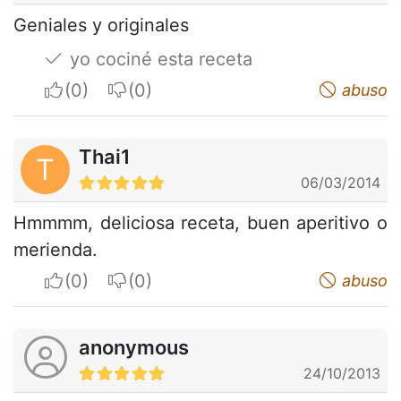
Geniales y originales
yo cociné esta receta
I apreciate
I do not appreciate
abuso
Thai1
T
06/03/2014
Hmmmm, deliciosa receta, buen aperitivo o
merienda.
I apreciate
I do not appreciate
abuso
anonymous
24/10/2013