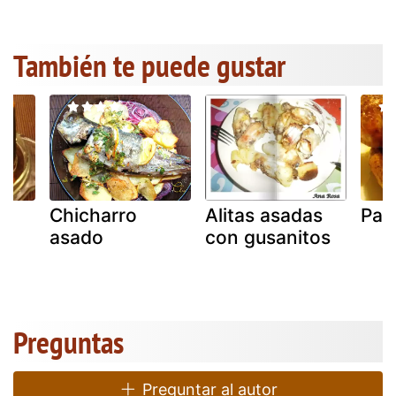
También te puede gustar
s
Chicharro
Alitas asadas
Pav
asado
con gusanitos
i
Preguntas
Preguntar al autor