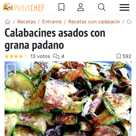
Recetas
Entrante
Recetas con calabacín
Cal
Calabacines asados con
grana padano