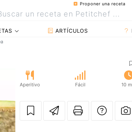
Proponer una receta
ETAS
ARTÍCULOS
ea
Aperitivo
Fácil
10 m
Enviar esta rec
Imprimir e
Pregu
P