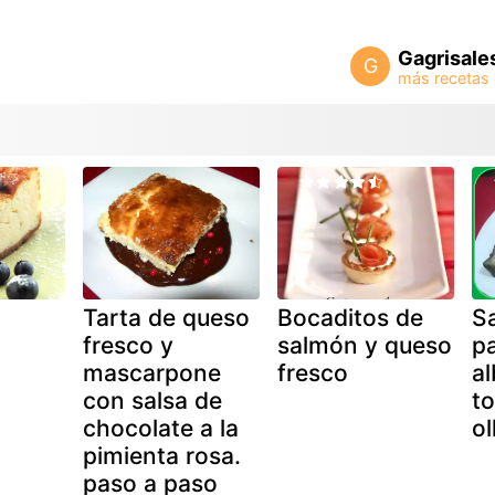
Gagrisale
G
Tarta de queso
Bocaditos de
S
fresco y
salmón y queso
p
mascarpone
fresco
a
con salsa de
to
chocolate a la
ol
pimienta rosa.
paso a paso