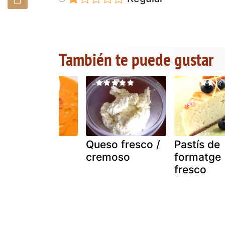
También te puede gustar
Salmorejo
Queso fresco /
Pastís de
fresco
cremoso
formatge
fresco