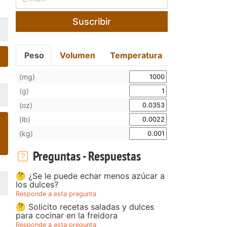
Suscribir
Peso
Volumen
Temperatura
(mg)
(g)
(oz)
(lb)
(kg)
Preguntas - Respuestas
🤔 ¿Se le puede echar menos azúcar a
los dulces?
Responde a esta pregunta
🤔 Solicito recetas saladas y dulces
para cocinar en la freidora
Responde a esta pregunta