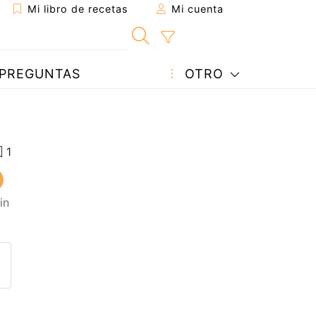
Mi libro de recetas
Mi cuenta
PREGUNTAS
OTRO
in
eta a un amigo
sta página
ntar al autor
ublicar la foto de esta receta