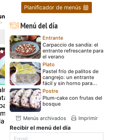
Planificador de menús
sn
Menú del día
Entrante
Carpaccio de sandía: el
entrante refrescante para
el verano
Plato
Pastel frío de palitos de
cangrejo: un entrante
fácil y sin horno para...
almón con
Canapés de
Milhojas de
Postre
atatas
trucha y queso
queso fresc
Plum-cake con frutas del
bosque
lbahaca y
fresco con
mango
millo fresco
premios
Menús archivados
Imprimir
la gm d
Recibir el menú del día