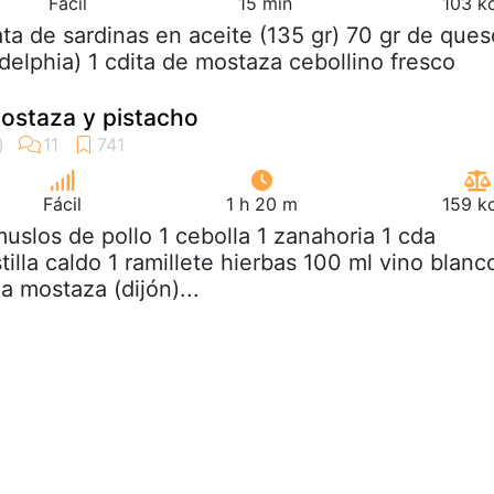
Fácil
15 min
103 k
lata de sardinas en aceite (135 gr) 70 gr de ques
delphia) 1 cdita de mostaza cebollino fresco
mostaza y pistacho
Fácil
1 h 20 m
159 k
muslos de pollo 1 cebolla 1 zanahoria 1 cda
tilla caldo 1 ramillete hierbas 100 ml vino blanc
a mostaza (dijón)...