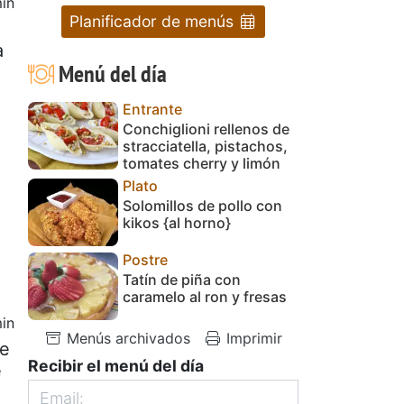
in
Planificador de menús
a
Menú del día
Entrante
Conchiglioni rellenos de
stracciatella, pistachos,
tomates cherry y limón
Plato
Solomillos de pollo con
kikos {al horno}
Postre
Tatín de piña con
caramelo al ron y fresas
in
Menús archivados
Imprimir
de
Recibir el menú del día
e