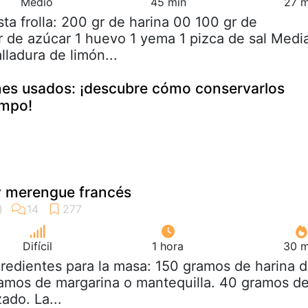
Medio
45 min
27 m
sta frolla: 200 gr de harina 00 100 gr de
r de azúcar 1 huevo 1 yema 1 pizca de sal Medi
lladura de limón...
ones usados: ¡descubre cómo conservarlos
empo!
y merengue francés
Difícil
1 hora
30 m
gredientes para la masa: 150 gramos de harina 
ramos de margarina o mantequilla. 40 gramos d
ado. La...