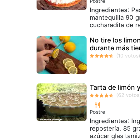
Postre
Ingredientes
: Pa
mantequilla 90 g
cucharadita de ra
No tire los lim
durante más ti
Tarta de limón 
Postre
Ingredientes
: In
repostería. 85 g
azúcar glas tamiz