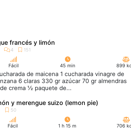
ue francés y limón
Fácil
45 min
899 kc
cucharada de maicena 1 cucharada vinagre de
nzana 6 claras 330 gr azúcar 70 gr almendras
 de crema ½ paquete de...
imón y merengue suizo (lemon pie)
Fácil
1 h 15 m
706 kc