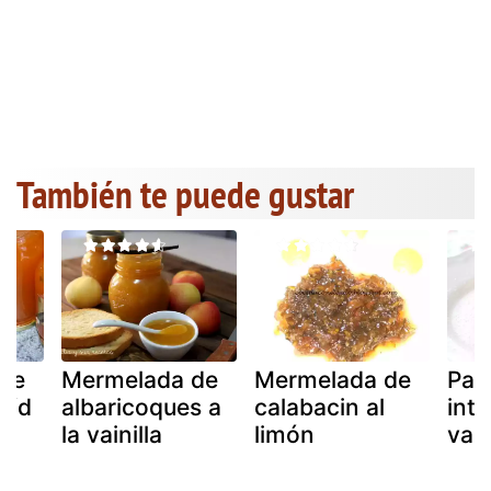
También te puede gustar
de
Mermelada de
Mermelada de
Pas
s/d
albaricoques a
calabacin al
inte
la
la vainilla
limón
vain