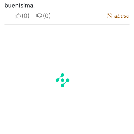
buenísima.
I apreciate
I do not appreciate
abuso