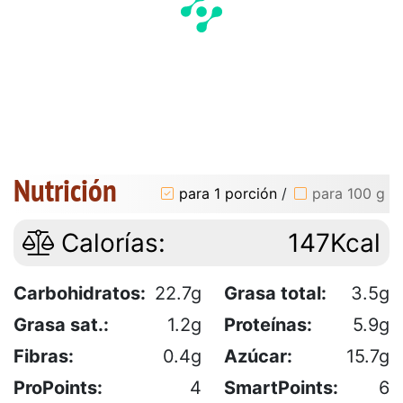
Nutrición
para 1 porción
/
para 100 g
Calorías:
147Kcal
Carbohidratos:
22.7g
Grasa total:
3.5g
Grasa sat.:
1.2g
Proteínas:
5.9g
Fibras:
0.4g
Azúcar:
15.7g
ProPoints:
4
SmartPoints:
6