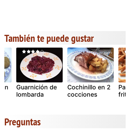
También te puede gustar
pan
Guarnición de
Cochinillo en 2
Pali
lombarda
cocciones
frit
Preguntas