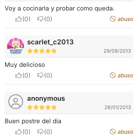
Voy a cocinarla y probar como queda.
I apreciate
I do not appreciate
abuso
scarlet_c2013
29/09/2013
Muy delicioso
I apreciate
I do not appreciate
abuso
anonymous
26/01/2013
Buen postre del dia
I apreciate
I do not appreciate
abuso