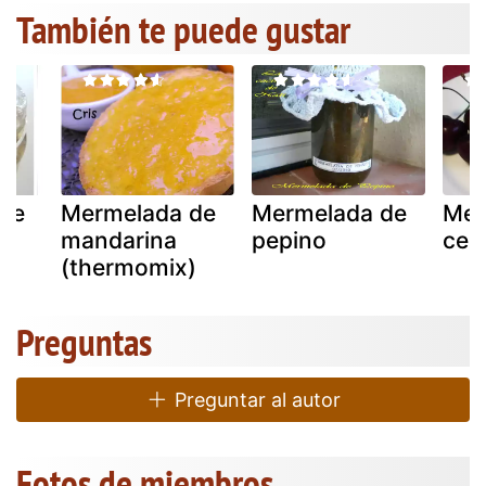
También te puede gustar
de
Mermelada de
Mermelada de
Mer
mandarina
pepino
cer
(thermomix)
Preguntas
Preguntar al autor
Fotos de miembros