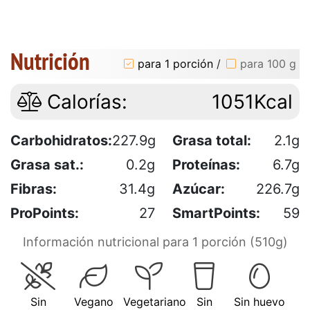
Nutrición
para 1 porción
/
para 100 g
Calorías:
1051Kcal
Carbohidratos:
227.9g
Grasa total:
2.1g
Grasa sat.:
0.2g
Proteínas:
6.7g
Fibras:
31.4g
Azúcar:
226.7g
ProPoints:
27
SmartPoints:
59
Información nutricional para 1 porción (510g)
Sin
Vegano
Vegetariano
Sin
Sin huevo