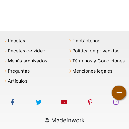
Recetas
Contáctenos
Recetas de vídeo
Política de privacidad
Menús archivados
Términos y Condiciones
Preguntas
Menciones legales
Artículos
+
facebook
twitter
youtube
pinterest
ins
© Madeinwork