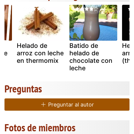
Helado de
Batido de
Hel
che
arroz con leche
helado de
arr
en thermomix
chocolate con
(th
)
leche
Preguntas
Preguntar al autor
Fotos de miembros