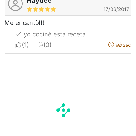
Haydeè
17/06/2017
Me encantò!!!
yo cociné esta receta
I apreciate
I do not appreciate
abuso