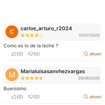
carlos_arturo_r2024
01/07/2025
Como es lo de la leche ?
I apreciate
I do not appreciate
abuso
Marialuisasanvhezvargas
M
29/06/2025
Buenísimo
I apreciate
I do not appreciate
abuso