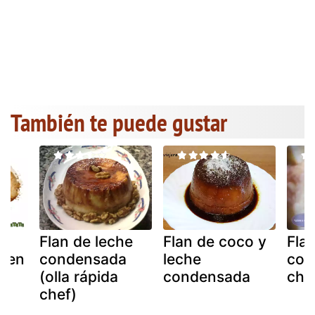
También te puede gustar
he
Flan de leche
Flan de coco y
Fla
 en
condensada
leche
con
(olla rápida
condensada
cho
chef)