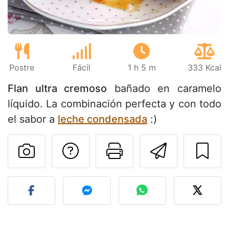
Postre
Fácil
1 h 5 m
333 Kcal
Flan ultra cremoso
bañado en caramelo
líquido. La combinación perfecta y con todo
el sabor a
leche condensada
:)
Preguntar al autor
Imprimir esta
Enviar 
Publicar la foto de esta r