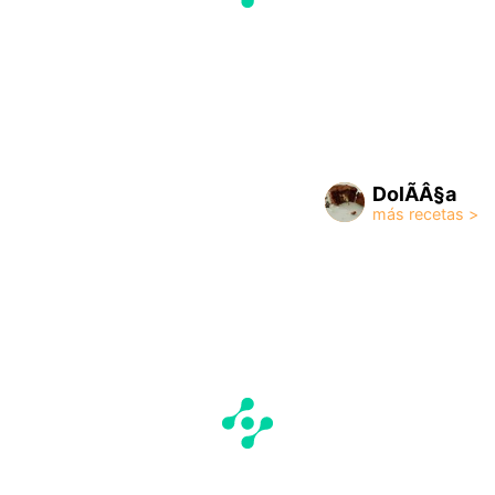
DolÃÂ§a