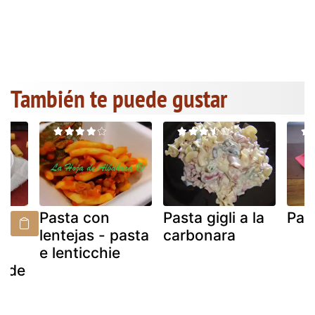
También te puede gustar
Pasta con
Pasta gigli a la
Past
,
lentejas - pasta
carbonara
e lenticchie
a de