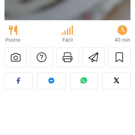
Postre
Fácil
40 min
Preguntar al autor
Imprimir esta
Enviar 
Publicar la foto de esta r