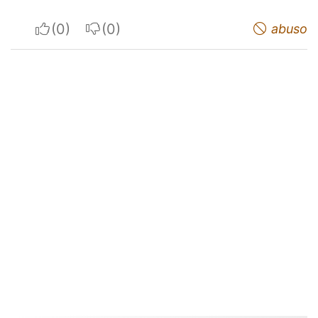
I apreciate
I do not appreciate
abuso