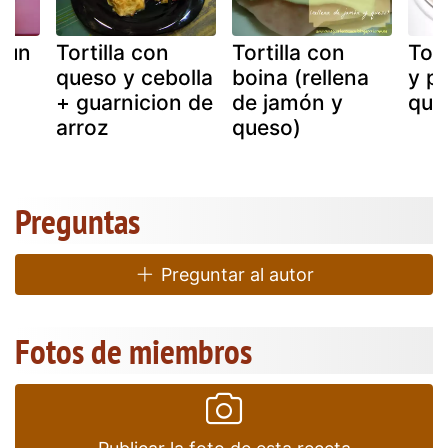
atun
Tortilla con
Tortilla con
Tort
queso y cebolla
boina (rellena
y p
+ guarnicion de
de jamón y
que
arroz
queso)
Preguntas
Preguntar al autor
Fotos de miembros