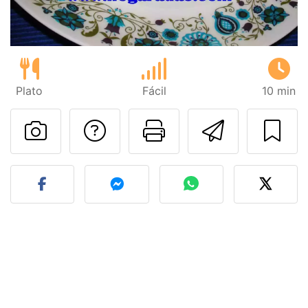
Plato
Fácil
10 min
Preguntar al autor
Imprimir esta
Enviar 
Publicar la foto de esta r