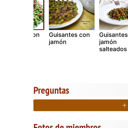
Guisantes con
Guisantes con
Guisantes
jamón
jamón
jamón
salteados
Preguntas
Fotos de miembros