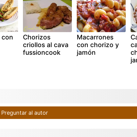
 con
Chorizos
Macarrones
Ca
criollos al cava
con chorizo y
ca
fussioncook
jamón
ch
j
Preguntar al autor