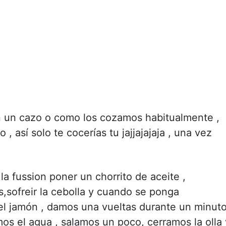
 un cazo o como los cozamos habitualmente ,
, así solo te cocerías tu jajjajajaja , una vez
 la fussion poner un chorrito de aceite ,
sofreir la cebolla y cuando se ponga
 el jamón , damos una vueltas durante un minut
os el agua , salamos un poco, cerramos la olla 