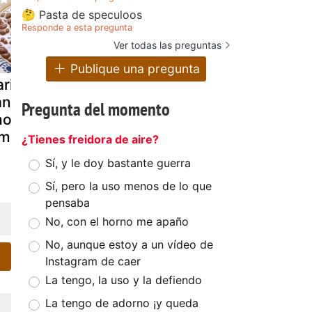
🤔 Pasta de speculoos
Responde a esta pregunta
Ver todas las preguntas
Publique una pregunta
ricos de
Sandwichon de
Potaje de
ntabria con
jamón y queso,
guisantes 
Pregunta del momento
orizo y
paso a paso
chorizo
amón
¿Tienes freidora de aire?
Sí, y le doy bastante guerra
Sí, pero la uso menos de lo que
pensaba
No, con el horno me apaño
No, aunque estoy a un vídeo de
Instagram de caer
La tengo, la uso y la defiendo
La tengo de adorno ¡y queda