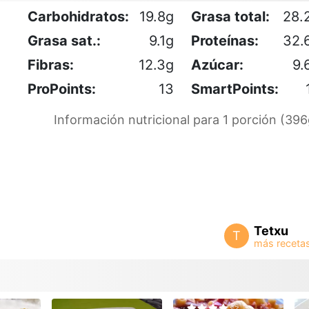
Carbohidratos:
19.8g
Grasa total:
28.
Grasa sat.:
9.1g
Proteínas:
32.
Fibras:
12.3g
Azúcar:
9.
ProPoints:
13
SmartPoints:
Información nutricional para 1 porción (396
Tetxu
T