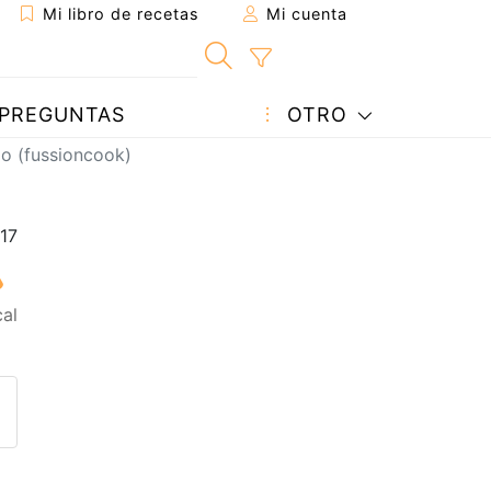
Mi libro de recetas
Mi cuenta
PREGUNTAS
OTRO
zo (fussioncook)
al
eta a un amigo
sta página
ntar al autor
ublicar la foto de esta receta