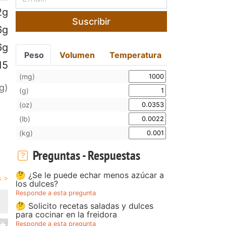
2g
Suscribir
6g
6g
Peso
Volumen
Temperatura
15
(mg)
g)
(g)
(oz)
(lb)
(kg)
Preguntas - Respuestas
🤔 ¿Se le puede echar menos azúcar a
los dulces?
Responde a esta pregunta
🤔 Solicito recetas saladas y dulces
para cocinar en la freidora
Responde a esta pregunta