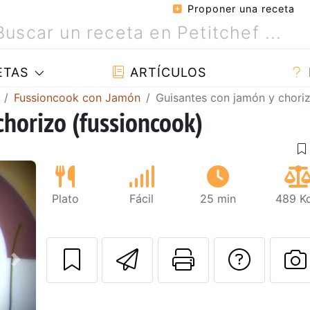
Proponer una receta
ETAS
ARTÍCULOS
Fussioncook con Jamón
Guisantes con jamón y chori
chorizo (fussioncook)
Plato
Fácil
25 min
489 Kc
Enviar esta rec
Imprimir e
Pregu
Siguiente
P