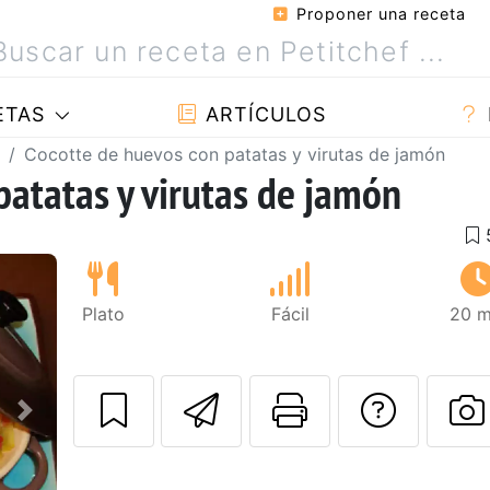
Proponer una receta
ETAS
ARTÍCULOS
Cocotte de huevos con patatas y virutas de jamón
patatas y virutas de jamón
Plato
Fácil
20 m
Enviar esta rec
Imprimir e
Pregu
Siguiente
P