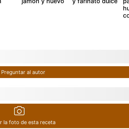
n
jamón y huevo
y farinato dulce
pa
h
c
Preguntar al autor
r la foto de esta receta