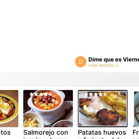
Dime que es Viern
D
tos
Salmorejo con
Patatas huevos
Fr