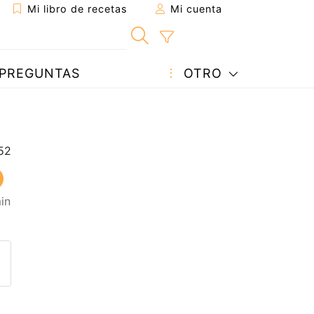
Mi libro de recetas
Mi cuenta
PREGUNTAS
OTRO
in
eta a un amigo
sta página
ntar al autor
ublicar la foto de esta receta