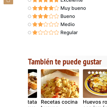
Muy bueno
Bueno
Medio
Regular
También te puede gustar
Nidos de patata
Recetas cocina
Huevos ro