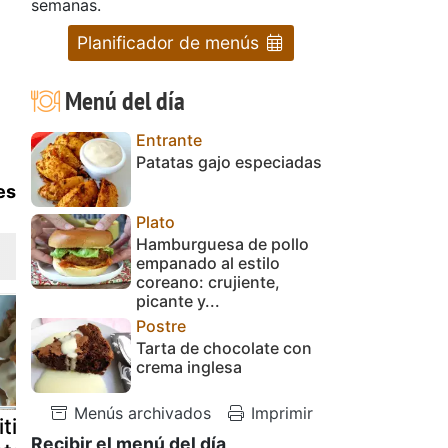
semanas.
Planificador de menús
Menú del día
Entrante
Patatas gajo especiadas
es
Plato
Hamburguesa de pollo
empanado al estilo
coreano: crujiente,
picante y...
Postre
Tarta de chocolate con
crema inglesa
Menús archivados
Imprimir
itillo con
Cazuela de
Huevos
Recibir el menú del día