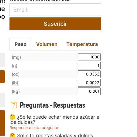
tatas y
patatas y
rellenos de
uevos fussion
huevos
patata
ook
Suscribir
Peso
Volumen
Temperatura
(mg)
(g)
(oz)
(lb)
(kg)
Preguntas - Respuestas
🤔 ¿Se le puede echar menos azúcar a
los dulces?
Responde a esta pregunta
🤔 Solicito recetas saladas y dulces