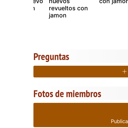
con foie ,huevo
huevos
con jamó
frito y jamon
revueltos con
serrano
jamon
Preguntas
Fotos de miembros
Publica