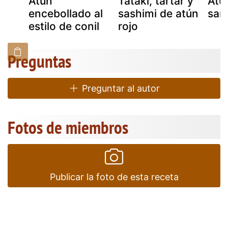
ún
Atún
Tataki, tartar y
Atú
encebollado al
sashimi de atún
sam
estilo de conil
rojo
Preguntas
Preguntar al autor
Fotos de miembros
Publicar la foto de esta receta