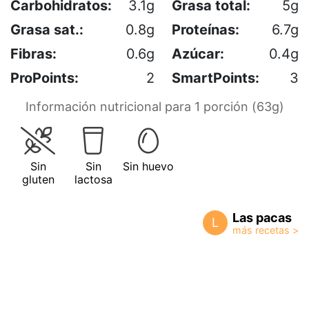
Carbohidratos:
3.1g
Grasa total:
5g
Grasa sat.:
0.8g
Proteínas:
6.7g
Fibras:
0.6g
Azúcar:
0.4g
ProPoints:
2
SmartPoints:
3
Información nutricional para 1 porción (63g)
Sin
Sin
Sin huevo
gluten
lactosa
Las pacas
L