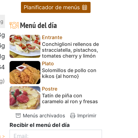
Planificador de menús
 g
Menú del día
3g
Entrante
Conchiglioni rellenos de
6g
stracciatella, pistachos,
tomates cherry y limón
1g
Plato
64
Solomillos de pollo con
kikos {al horno}
g)
Postre
Tatín de piña con
caramelo al ron y fresas
Menús archivados
Imprimir
Recibir el menú del día