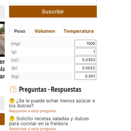
Suscribir
Peso
Volumen
Temperatura
(mg)
(g)
(oz)
ermelada
Tarta de
Mermelada
alabaza y
manzana y
calabaza,
(lb)
anzana
mermelada de
manzana y
(kg)
melocotón
naranja
Preguntas - Respuestas
🤔 ¿Se le puede echar menos azúcar a
los dulces?
Responde a esta pregunta
🤔 Solicito recetas saladas y dulces
para cocinar en la freidora
Responde a esta pregunta