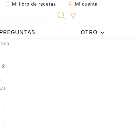
Mi libro de recetas
Mi cuenta
PREGUNTAS
OTRO
zana
cal
eta a un amigo
sta página
ntar al autor
ublicar la foto de esta receta