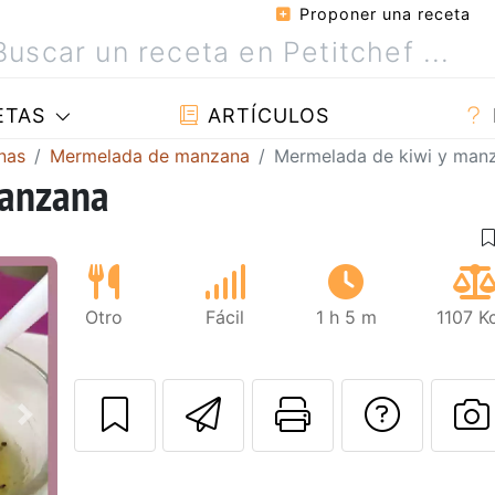
Proponer una receta
ETAS
ARTÍCULOS
nas
Mermelada de manzana
Mermelada de kiwi y man
manzana
Otro
Fácil
1 h 5 m
1107 K
Enviar esta rec
Imprimir e
Pregu
Siguiente
P