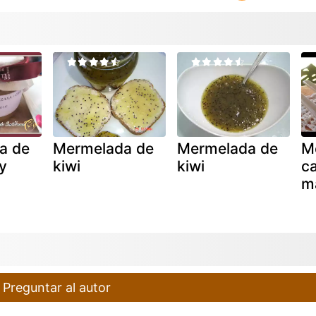
a de
Mermelada de
Mermelada de
M
y
kiwi
kiwi
c
m
Preguntar al autor