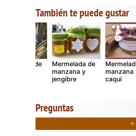
También te puede gustar
Mermelada de
Mermelada de
Mermelad
aloe vera y
manzana y
manzana 
manzana
jengibre
caqui
Preguntas