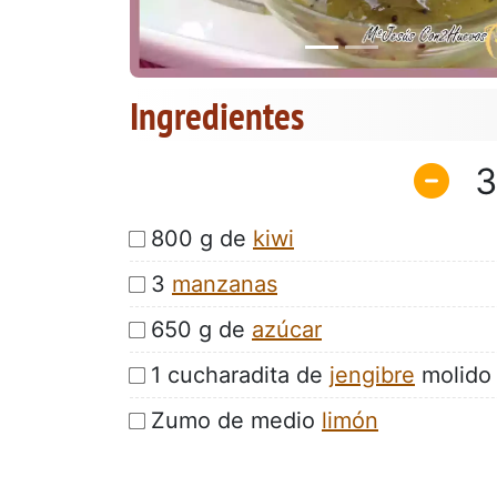
Ingredientes
3
800 g de
kiwi
3
manzanas
650 g de
azúcar
1 cucharadita de
jengibre
molido
Zumo de medio
limón