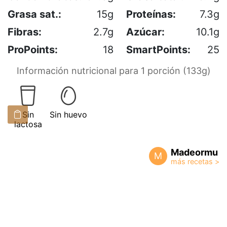
Grasa sat.:
15g
Proteínas:
7.3g
Fibras:
2.7g
Azúcar:
10.1g
ProPoints:
18
SmartPoints:
25
Información nutricional para 1 porción (133g)
Sin
Sin huevo
lactosa
Madeormu
M