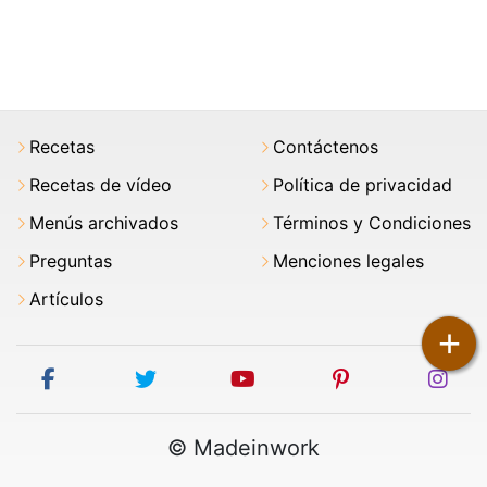
Recetas
Contáctenos
Recetas de vídeo
Política de privacidad
Menús archivados
Términos y Condiciones
Preguntas
Menciones legales
Artículos
+
facebook
twitter
youtube
pinterest
ins
© Madeinwork