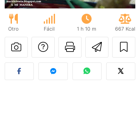
Otro
Fácil
1 h 10 m
667 Kcal
Preguntar al autor
Imprimir esta
Enviar 
Publicar la foto de esta r