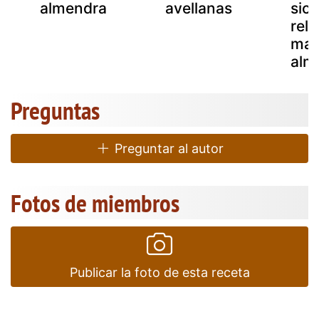
almendra
avellanas
sici
rell
man
alm
Preguntas
Preguntar al autor
Fotos de miembros
Publicar la foto de esta receta