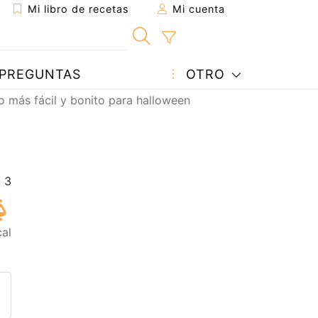
Mi libro de recetas
Mi cuenta
PREGUNTAS
OTRO
o más fácil y bonito para halloween
cal
eta a un amigo
sta página
ntar al autor