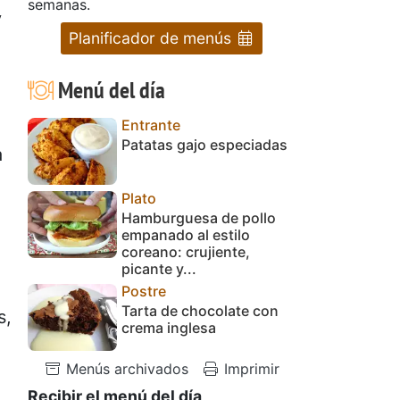
semanas.
y
Planificador de menús
Menú del día
Entrante
Patatas gajo especiadas
a
Plato
Hamburguesa de pollo
empanado al estilo
coreano: crujiente,
picante y...
Postre
Tarta de chocolate con
s,
crema inglesa
Menús archivados
Imprimir
Recibir el menú del día