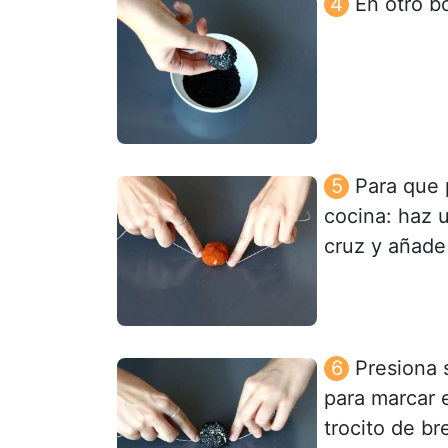
En otro b
Para que 
cocina: haz u
cruz y añade
Presiona 
para marcar 
trocito de br