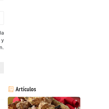
ublicar la foto de esta receta
la
 y
n.
Artículos