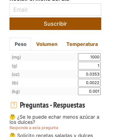
Suscribir
Peso
Volumen
Temperatura
(mg)
(g)
(oz)
(lb)
(kg)
Preguntas - Respuestas
🤔 ¿Se le puede echar menos azúcar a
los dulces?
Responde a esta pregunta
🤔 Solicito recetas saladas y dulces