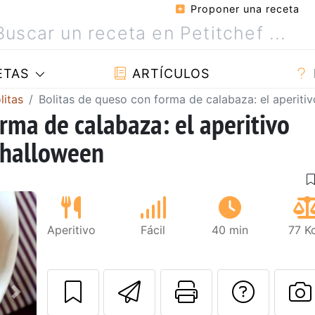
Proponer una receta
ETAS
ARTÍCULOS
litas
Bolitas de queso con forma de calabaza: el aperitiv
rma de calabaza: el aperitivo
a halloween
Aperitivo
Fácil
40 min
77 K
Enviar esta rec
Imprimir e
Pregu
Siguiente