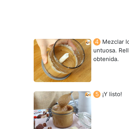
Mezclar l
untuosa. Rel
obtenida.
¡Y listo!