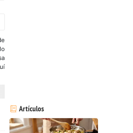
ublicar la foto de esta receta
de
lo
sa
uí
Artículos