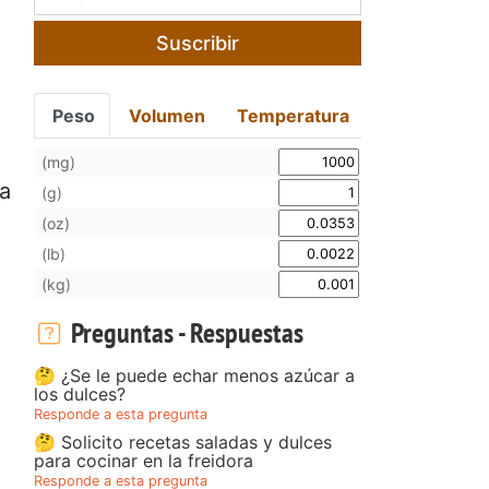
Suscribir
Peso
Volumen
Temperatura
(mg)
la
(g)
(oz)
(lb)
(kg)
Preguntas - Respuestas
🤔 ¿Se le puede echar menos azúcar a
los dulces?
Responde a esta pregunta
🤔 Solicito recetas saladas y dulces
para cocinar en la freidora
Responde a esta pregunta