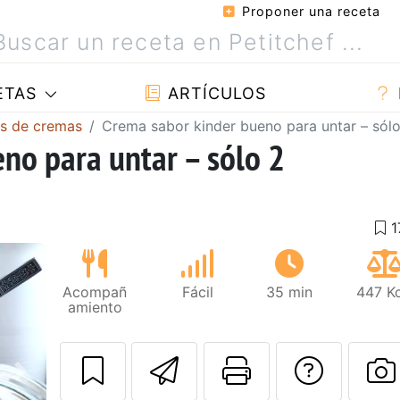
Proponer una receta
ETAS
ARTÍCULOS
s de cremas
Crema sabor kinder bueno para untar – sólo
no para untar – sólo 2
Acompañ
Fácil
35 min
447 Kc
amiento
Enviar esta rec
Imprimir e
Pregu
Siguiente