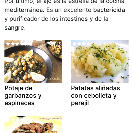
Por último, el
ajo
es la estrella de la cocina
mediterránea
. Es un excelente
bactericida
y purificador de los
intestinos
y de la
sangre
.
Potaje de
Patatas aliñadas
garbanzos y
con cebolleta y
espinacas
perejil