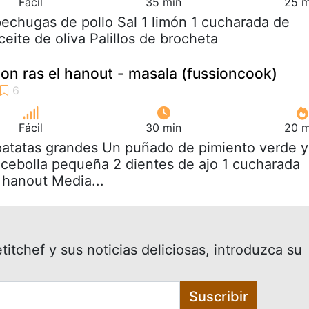
Fácil
35 min
25 m
pechugas de pollo Sal 1 limón 1 cucharada de
eite de oliva Palillos de brocheta
ion ras el hanout - masala (fussioncook)
Fácil
30 min
20 m
patatas grandes Un puñado de pimiento verde y
 cebolla pequeña 2 dientes de ajo 1 cucharada
 hanout Media...
itchef y sus noticias deliciosas, introduzca su
Suscribir