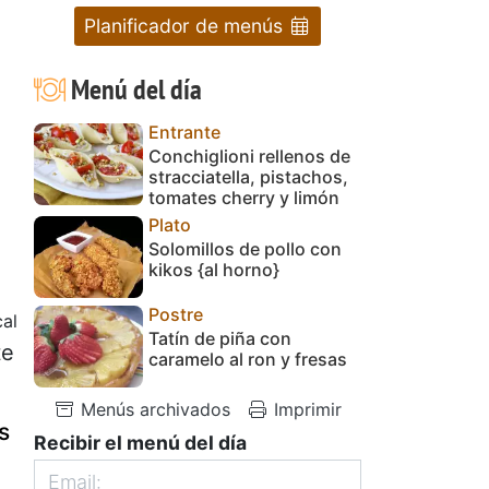
Planificador de menús
Menú del día
Entrante
Conchiglioni rellenos de
stracciatella, pistachos,
tomates cherry y limón
Plato
Solomillos de pollo con
kikos {al horno}
Postre
al
Tatín de piña con
te
caramelo al ron y fresas
Menús archivados
Imprimir
s
Recibir el menú del día