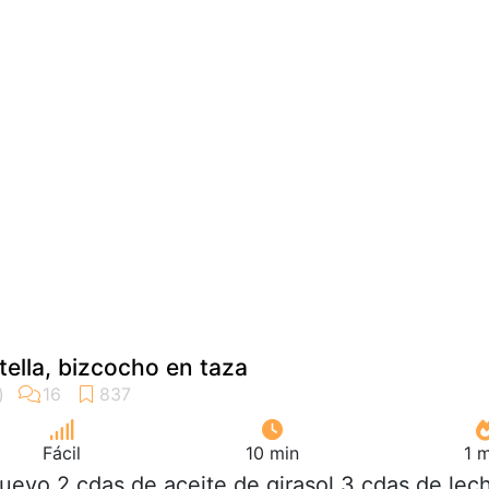
ella, bizcocho en taza
Fácil
10 min
1 
huevo 2 cdas de aceite de girasol 3 cdas de lec