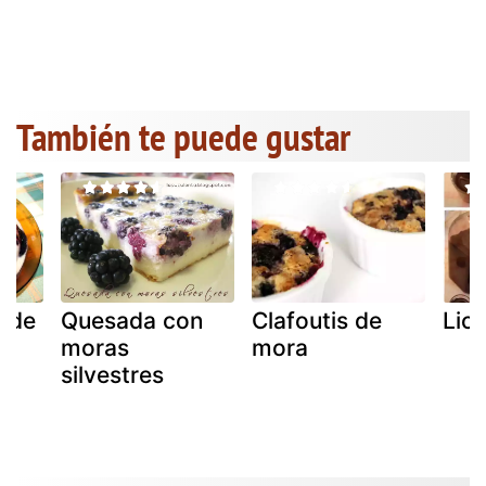
También te puede gustar
a de
Quesada con
Clafoutis de
Lic
moras
mora
silvestres