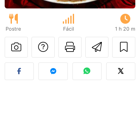
Postre
Fácil
1 h 20 m
Preguntar al autor
Imprimir esta
Enviar 
Publicar la foto de esta r