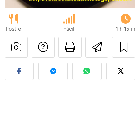
Postre
Fácil
1 h 15 m
Preguntar al autor
Imprimir esta
Enviar 
Publicar la foto de esta r