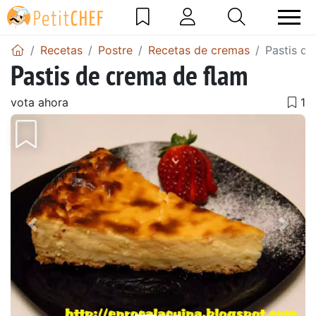
Recetas
Postre
Recetas de cremas
Pastis de
Pastis de crema de flam
vota ahora
Anterior
Sigu