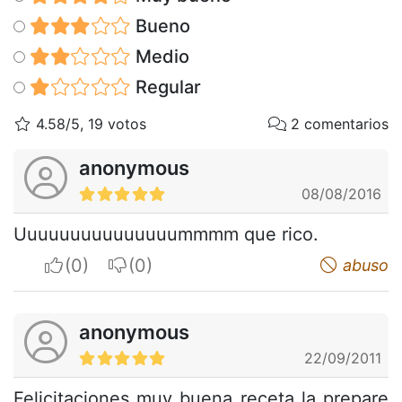
Bueno
Medio
Regular
4.58/5, 19 votos
2 comentarios
anonymous
08/08/2016
Uuuuuuuuuuuuuuummmm que rico.
I apreciate
I do not appreciate
abuso
anonymous
22/09/2011
Felicitaciones muy buena receta la prepare