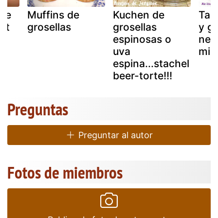
de
Muffins de
Kuchen de
Tar
ght
grosellas
grosellas
y gr
espinosas o
neg
uva
mic
espina...stachel
beer-torte!!!
Preguntas
Preguntar al autor
Fotos de miembros