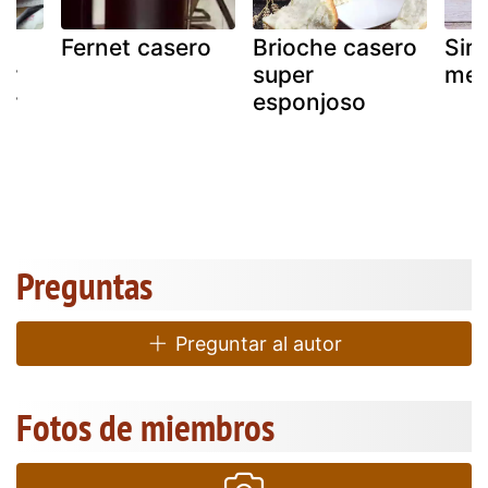
,
Fernet casero
Brioche casero
Sir
er
super
men
er
esponjoso
Preguntas
Preguntar al autor
Fotos de miembros