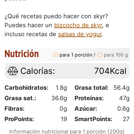
¿Qué recetas puedo hacer con skyr?
Puedes hacer un
bizcocho de skyr
, e
incluso recetas de
salsas de yogur
.
Nutrición
para 1 porción
/
para 100 g
Calorías:
704Kcal
Carbohidratos:
1.8g
Grasa total:
56.4g
Grasa sat.:
36.6g
Proteínas:
47g
Fibras:
0g
Azúcar:
0.6g
ProPoints:
19
SmartPoints:
27
Información nutricional para 1 porción (200g)