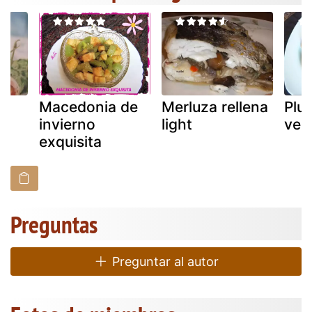
Macedonia de
Merluza rellena
Plu
invierno
light
veg
exquisita
Preguntas
Preguntar al autor