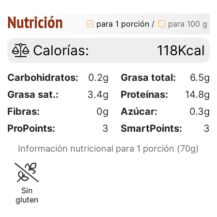
Nutrición
para 1 porción
/
para 100 g
Calorías:
118Kcal
Carbohidratos:
0.2g
Grasa total:
6.5g
Grasa sat.:
3.4g
Proteínas:
14.8g
Fibras:
0g
Azúcar:
0.3g
ProPoints:
3
SmartPoints:
3
Información nutricional para 1 porción (70g)
Sin
gluten