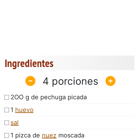
Ingredientes
4
2OO g de pechuga picada
1
huevo
sal
1 pizca de
nuez
moscada