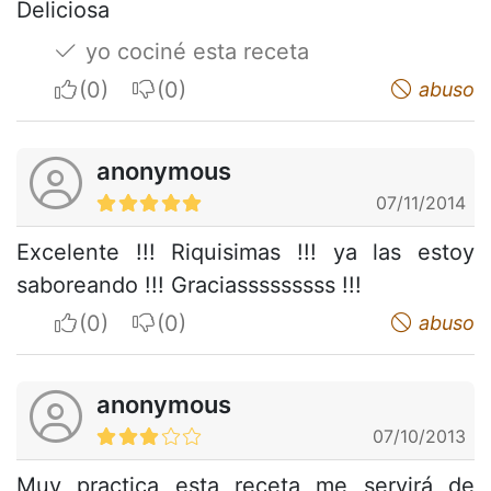
Deliciosa
yo cociné esta receta
I apreciate
I do not appreciate
abuso
anonymous
07/11/2014
Excelente !!! Riquisimas !!! ya las estoy
saboreando !!! Graciasssssssss !!!
I apreciate
I do not appreciate
abuso
anonymous
07/10/2013
Muy practica esta receta me servirá de