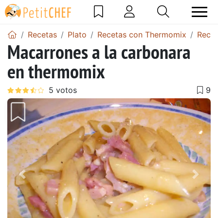
Recetas
Plato
Recetas con Thermomix
Recet
Macarrones a la carbonara
en thermomix
Anterior
Sigu