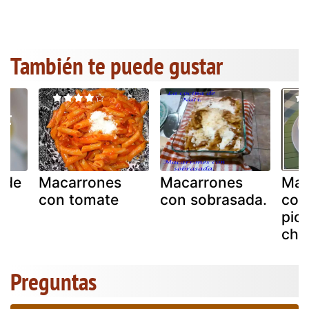
También te puede gustar
 de
Macarrones
Macarrones
Mac
con tomate
con sobrasada.
con
)
pic
cho
Preguntas