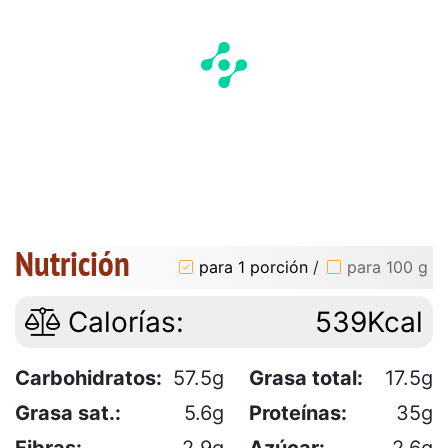
Nutrición
para 1 porción
/
para 100 g
Calorías:
539Kcal
Carbohidratos:
57.5g
Grasa total:
17.5g
Grasa sat.:
5.6g
Proteínas:
35g
Fibras:
2.9g
Azúcar:
2.6g