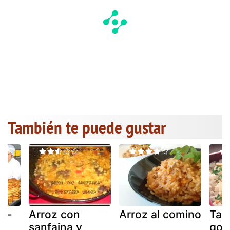
También te puede gustar
z -
Arroz con
Arroz al comino
Tak
sanfaina y
goh