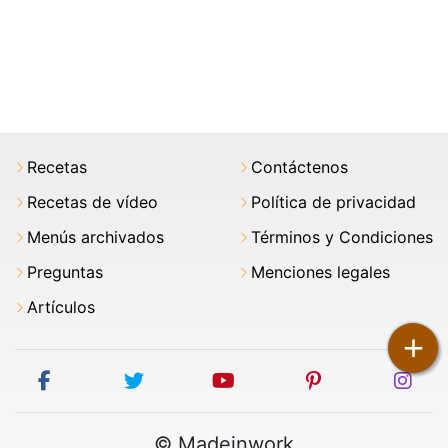
Recetas
Contáctenos
Recetas de vídeo
Política de privacidad
Menús archivados
Términos y Condiciones
Preguntas
Menciones legales
Artículos
+
facebook
twitter
youtube
pinterest
ins
© Madeinwork