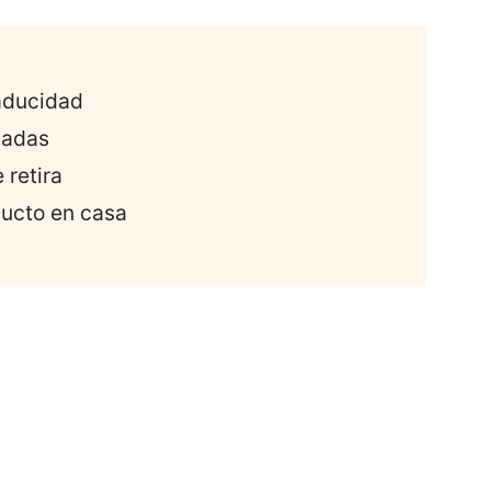
a
aducidad
tadas
 retira
ducto en casa