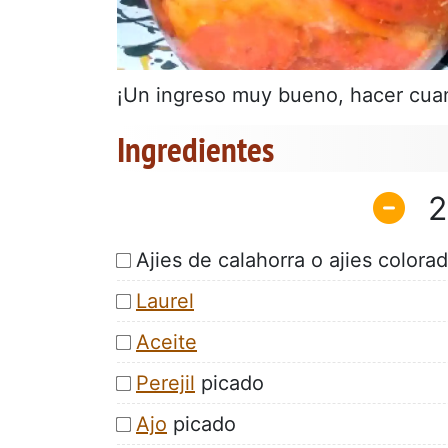
¡Un ingreso muy bueno, hacer cuan
Ingredientes
2
Ajies de calahorra o ajies colora
Laurel
Aceite
Perejil
picado
Ajo
picado