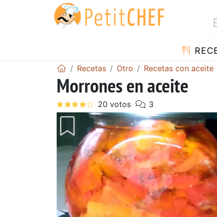
REC
Recetas
Otro
Recetas con aceite
Morrones en aceite