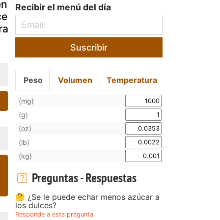
ncillas con
de dalias
aromatizad
Recibir el menú del día
eite de
albahaca
rasol
Suscribir
Peso
Volumen
Temperatura
(mg)
(g)
(oz)
(lb)
(kg)
Preguntas - Respuestas
🤔 ¿Se le puede echar menos azúcar a
los dulces?
Responde a esta pregunta