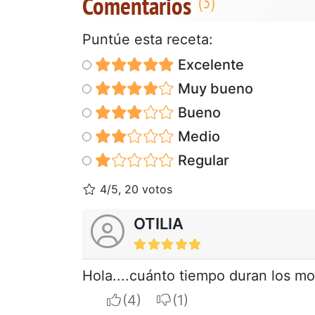
Comentarios
Puntúe esta receta:
Excelente
Muy bueno
Bueno
Medio
Regular
4/5, 20 votos
OTILIA
Hola....cuánto tiempo duran los mo
I apreciate
I do not appreciate