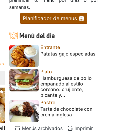
semanas.
Planificador de menús
Menú del día
Entrante
Patatas gajo especiadas
Plato
Hamburguesa de pollo
empanado al estilo
coreano: crujiente,
picante y...
Postre
Tarta de chocolate con
crema inglesa
lletas
Pan de aceite
Aceite
Menús archivados
Imprimir