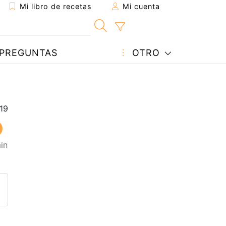
Mi libro de recetas
Mi cuenta
PREGUNTAS
OTRO
in
eta a un amigo
sta página
ntar al autor
ublicar la foto de esta receta