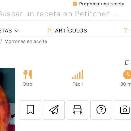
Proponer una receta
ETAS
ARTÍCULOS
Morrones en aceite
Otro
Fácil
30 m
Enviar esta rec
Imprimir e
Pregu
P