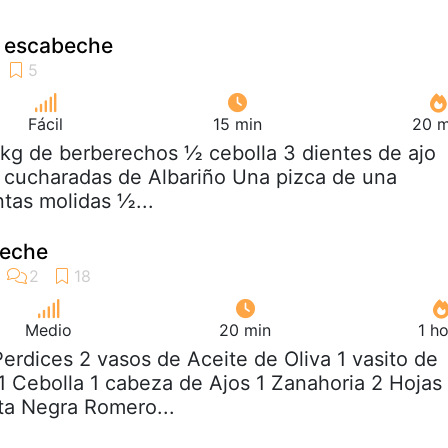
 escabeche
Fácil
15 min
20 m
2kg de berberechos ½ cebolla 3 dientes de ajo
5 cucharadas de Albariño Una pizca de una
tas molidas ½...
beche
Medio
20 min
1 h
Perdices 2 vasos de Aceite de Oliva 1 vasito de
1 Cebolla 1 cabeza de Ajos 1 Zanahoria 2 Hojas
ta Negra Romero...