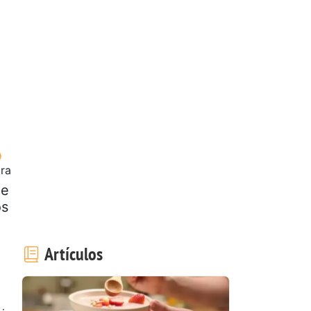
ora
de
os
Artículos