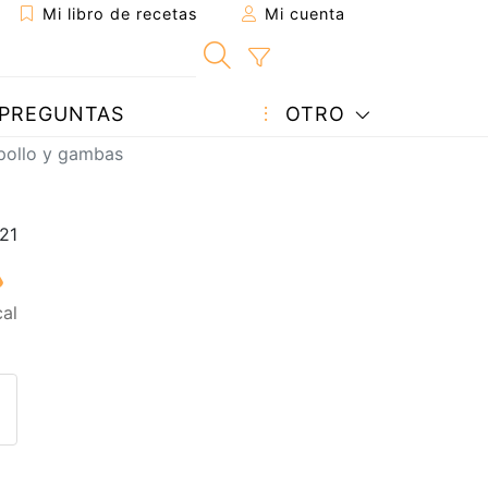
Mi libro de recetas
Mi cuenta
PREGUNTAS
OTRO
 pollo y gambas
al
eta a un amigo
sta página
ntar al autor
ublicar la foto de esta receta