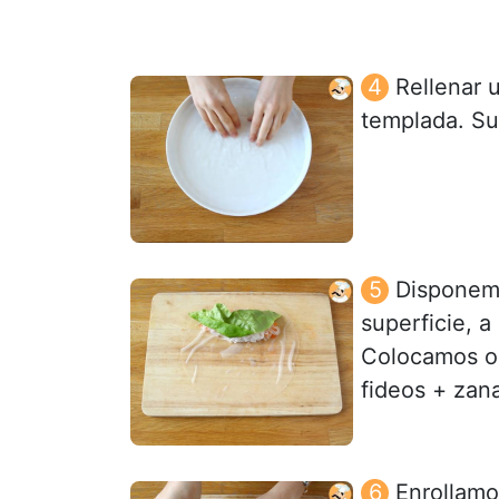
Rellenar 
templada. Su
Disponemo
superficie, a
Colocamos or
fideos + zan
Enrollamo