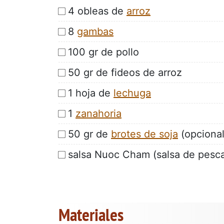
4 obleas de
arroz
8
gambas
100 gr de pollo
50 gr de fideos de arroz
1 hoja de
lechuga
1
zanahoria
50 gr de
brotes de soja
(opcional
salsa Nuoc Cham (salsa de pesca
Materiales