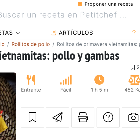
Proponer una receta
ETAS
ARTÍCULOS
lo
Rollitos de pollo
Rollitos de primavera vietnamitas:
vietnamitas: pollo y gambas
Entrante
Fácil
1 h 5 m
452 Kc
Enviar esta rec
Imprimir e
Pregu
Siguiente
P