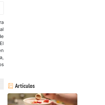
ra
al
de
El
en
a,
os
Artículos