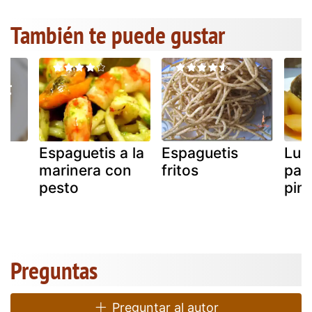
También te puede gustar
Espaguetis a la
Espaguetis
Lub
marinera con
fritos
pap
pesto
pim
Preguntas
Preguntar al autor