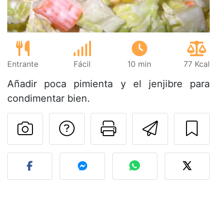
Entrante
Fácil
10 min
77 Kcal
Añadir poca pimienta y el jenjibre para
condimentar bien.
Preguntar al autor
Imprimir esta
Enviar 
Publicar la foto de esta r