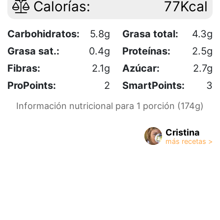
Calorías:
77Kcal
Carbohidratos:
5.8g
Grasa total:
4.3g
Grasa sat.:
0.4g
Proteínas:
2.5g
Fibras:
2.1g
Azúcar:
2.7g
ProPoints:
2
SmartPoints:
3
Información nutricional para 1 porción (174g)
Cristina