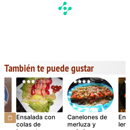
También te puede gustar
Ensalada con
Canelones de
Ens
e
colas de
merluza y
lent